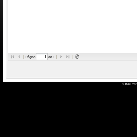
Página
de 1
© INPI 200